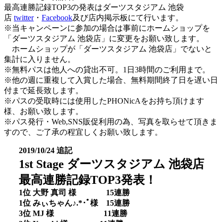
最高連勝記録TOP3の発表はダーツスタジアム 池袋
店
twitter
・
Facebook
及び店内掲示板にて行います。
※当キャンペーンに参加の場合は事前にホームショップを
「ダーツスタジアム 池袋店」に変更をお願い致します。
ホームショップが「ダーツスタジアム 池袋店」でないと
集計に入りません。
※無料パスは他人への貸出不可。1日3時間のご利用まで。
※他の週に重複して入賞した場合、無料期間終了日を遅い日
付まで延長致します。
※パスの受取時には使用したPHONicAをお持ち頂けます
様、お願い致します。
※パス発行・Web,SNS販促利用の為、写真を取らせて頂きま
すので、ご了承の程宜しくお願い致します。
2019/10/24 追記
1st Stage ダーツスタジアム 池袋店
最高連勝記録TOP3発表！
1位 大野 真司 様 15連勝
1位 みぃちゃん♪.*･ﾟ様 15連勝
3位 MJ 様 11連勝