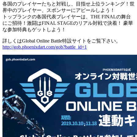
各国のプレイヤーたちと対戦し、目指せ上位ランキング！世
界中のプレイヤー、スポンサーにアピールしよう！
トップランクの各国代表プレイヤーは、THE FINALの舞台
にご招待！激闘はFINAL STAGEのリアル対戦で決着！ 豪華
な参加特典もゲットしよう！
詳しくはGlobal Online Battle特設サイトをご覧下さい。
http://gob.phoenixdart.com/gob?battle_id=1