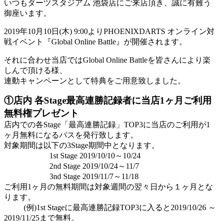
いつもダーツスタジアム 池袋店にご来店頂き、誠に有難う
御座います。
2019年10月10日(木) 9:00よりPHOENIXDARTS オンライン対
戦イベント『Global Online Battle』が開催されます。
それに合わせ当店ではGlobal Online Battleを皆さんにより楽
しんで頂ける様、
連動キャンペーンとして特典をご用意致しました。
①店内 各Stage最高連勝記録者に当店1ヶ月ご利用
無料権プレゼント
店内での各Stage「最高連勝記録」TOP3に当店のご利用が1
ヶ月無料になるパスを発行致します。
対象期間は以下の3Stage期間中となります。
1st Stage 2019/10/10～10/24
2nd Stage 2019/10/24～11/7
3nd Stage 2019/11/7～11/18
ご利用1ヶ月の無料期間は対象週間の翌々日から１ヶ月とな
ります。
(例)1st Stageに最高連勝記録TOP3に入ると2019/10/26 ～
2019/11/25まで無料。